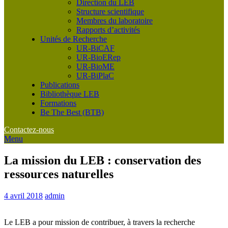
Direction du LEB
Structure scientifique
Membres du laboratoire
Rapports d’activités
Unités de Recherche
UR-BiCAF
UR-BioERep
UR-BioME
UR-BiPlaC
Publications
Bibliothèque LEB
Formations
Be The Best (BTB)
Contactez-nous
Menu
La mission du LEB : conservation des
ressources naturelles
4 avril 2018
admin
Le LEB a pour mission de contribuer, à travers la recherche