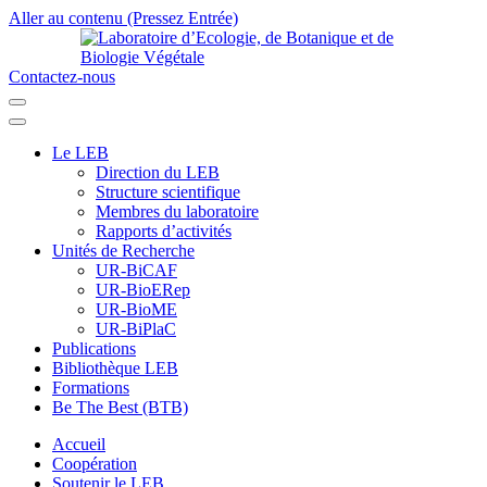
Aller au contenu (Pressez Entrée)
Contactez-nous
Laboratoire d’Ecologie, de Botanique et de Biologie Végétale
Université de Parakou
Le LEB
Direction du LEB
Structure scientifique
Membres du laboratoire
Rapports d’activités
Unités de Recherche
UR-BiCAF
UR-BioERep
UR-BioME
UR-BiPlaC
Publications
Bibliothèque LEB
Formations
Be The Best (BTB)
Accueil
Coopération
Soutenir le LEB