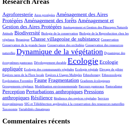
Research Areas
Agroforesterie
Aménagement des Aires
Aires protégées
Protégées
Aménagement des forêts
Aménagement et
Gestion des Aires Protégées
Aménagement et Gestion des Pâturages Naturels
Biodiversité
Attitude
Biologie de la conservation
Biologie de la Reproduction chez les
Chasse villageoise de subistance
végétaux
Botanique
Conservation
Conservation de la grande faune
Conservation des orchidées
Conservation des ressources
Dynamique de la végétation
naturelles
Dynamique des
Ecologie
Ecologie
écosystèmes pastoraux
Développement durable
appliquée
Ecologie des communautés végétales
Ecologie végéale
Elevage de gibier
Espèces rares de la Flore locale
Espèces à Usages Multiples
Ethnobotany
Ethnozoologie
Faune
Fragmentation
Exploitation Forestière
Gradients écologiques
Groupements végétaux
Modélisation environnementale
Parcours pastoraux
Pastoralisme
Perception
Perturbations anthropiques
Pressions
anthropiques
Résilience
Résilience des espèces végétales
Services
écosystémiques
SIG et Télédétection appliquées à la conservation des ressources naturelles
Taxonomie
Variabilités climatiques
Commentaires récents