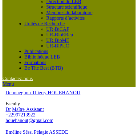
Direction du LEB
Structure scientifique
Membres du laboratoire
Rapports d’activités
Unités de Recherche
UR-BiCAF
UR-BioERep
UR-BioME
UR-BiPlaC
Publications
Bibliothèque LEB
Formations
Be The Best (BTB)
Contactez-nous
Menu
Dehouegnon Thierry HOUEHANOU
Faculty
Dr
Maître-Assistant
+22997213922
houehanout@gmail.com
Eméline Sêssi Pélagie ASSEDE