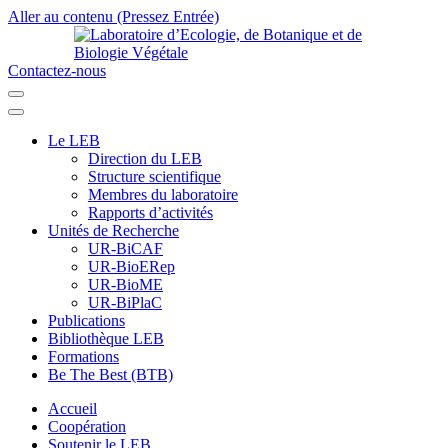
Aller au contenu (Pressez Entrée)
Contactez-nous
Laboratoire d’Ecologie, de Botanique et de Biologie Végétale
Université de Parakou
Le LEB
Direction du LEB
Structure scientifique
Membres du laboratoire
Rapports d’activités
Unités de Recherche
UR-BiCAF
UR-BioERep
UR-BioME
UR-BiPlaC
Publications
Bibliothèque LEB
Formations
Be The Best (BTB)
Accueil
Coopération
Soutenir le LEB