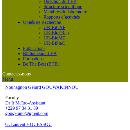
Direction du LEB
Structure scientifique
Membres du laboratoire
Rapports d’activités
Unités de Recherche
UR-BiCAF
UR-BioERep
UR-BioME
UR-BiPlaC
Publications
Bibliothèque LEB
Formations
Be The Best (BTB)
Contactez-nous
Menu
Nounagnon Gérard GOUWAKINNOU
Faculty
Dr
Ir
Maître-Assistant
+229 97 34 31 89
gougerano@gmail.com
G. Laurent HOUESSOU