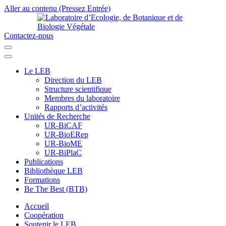
Aller au contenu (Pressez Entrée)
Contactez-nous
Laboratoire d’Ecologie, de Botanique et de Biologie Végétale
Université de Parakou
Le LEB
Direction du LEB
Structure scientifique
Membres du laboratoire
Rapports d’activités
Unités de Recherche
UR-BiCAF
UR-BioERep
UR-BioME
UR-BiPlaC
Publications
Bibliothèque LEB
Formations
Be The Best (BTB)
Accueil
Coopération
Soutenir le LEB