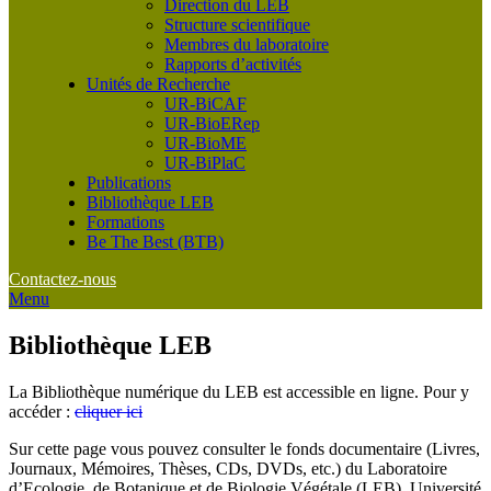
Direction du LEB
Structure scientifique
Membres du laboratoire
Rapports d’activités
Unités de Recherche
UR-BiCAF
UR-BioERep
UR-BioME
UR-BiPlaC
Publications
Bibliothèque LEB
Formations
Be The Best (BTB)
Contactez-nous
Menu
Bibliothèque LEB
La Bibliothèque numérique du LEB est accessible en ligne. Pour y
accéder :
cliquer ici
Sur cette page vous pouvez consulter le fonds documentaire (Livres,
Journaux, Mémoires, Thèses, CDs, DVDs, etc.) du Laboratoire
d’Ecologie, de Botanique et de Biologie Végétale (LEB), Université