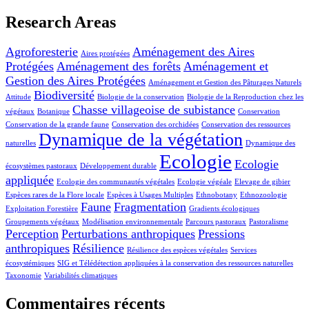
Research Areas
Agroforesterie
Aménagement des Aires
Aires protégées
Protégées
Aménagement des forêts
Aménagement et
Gestion des Aires Protégées
Aménagement et Gestion des Pâturages Naturels
Biodiversité
Attitude
Biologie de la conservation
Biologie de la Reproduction chez les
Chasse villageoise de subistance
végétaux
Botanique
Conservation
Conservation de la grande faune
Conservation des orchidées
Conservation des ressources
Dynamique de la végétation
naturelles
Dynamique des
Ecologie
Ecologie
écosystèmes pastoraux
Développement durable
appliquée
Ecologie des communautés végétales
Ecologie végéale
Elevage de gibier
Espèces rares de la Flore locale
Espèces à Usages Multiples
Ethnobotany
Ethnozoologie
Faune
Fragmentation
Exploitation Forestière
Gradients écologiques
Groupements végétaux
Modélisation environnementale
Parcours pastoraux
Pastoralisme
Perception
Perturbations anthropiques
Pressions
anthropiques
Résilience
Résilience des espèces végétales
Services
écosystémiques
SIG et Télédétection appliquées à la conservation des ressources naturelles
Taxonomie
Variabilités climatiques
Commentaires récents