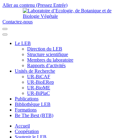
Aller au contenu (Pressez Entrée)
Contactez-nous
Laboratoire d’Ecologie, de Botanique et de Biologie Végétale
Université de Parakou
Le LEB
Direction du LEB
Structure scientifique
Membres du laboratoire
Rapports d’activités
Unités de Recherche
UR-BiCAF
UR-BioERep
UR-BioME
UR-BiPlaC
Publications
Bibliothèque LEB
Formations
Be The Best (BTB)
Accueil
Coopération
Soutenir le LEB