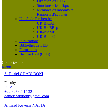
Direction du LEB
Structure scientifique
Membres du laboratoire
Rapports d’activités
Unités de Recherche
UR-BiCAF
UR-BioERep
UR-BioME
UR-BiPlaC
Publications
Bibliothèque LEB
Formations
Be The Best (BTB)
Contactez-nous
Menu
S. Daniel CHABI BONI
Faculty
DEA
+229 97 05 14 32
danielchabiboni@gmail.com
Armand Kuyema NATTA