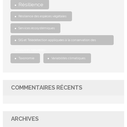
Résilience
Résilience des espèces végétales
Services écosystémiques
SIG et Télédétection appliquées à la conservation des
ressources naturelles
Taxonomie
Variabilités climatiques
COMMENTAIRES RÉCENTS
ARCHIVES