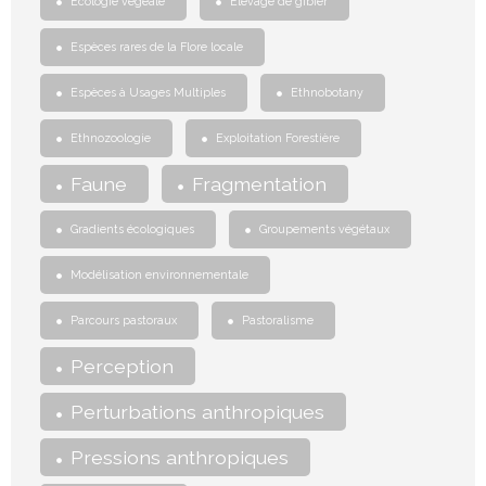
Ecologie végéale
Elevage de gibier
Espèces rares de la Flore locale
Espèces à Usages Multiples
Ethnobotany
Ethnozoologie
Exploitation Forestière
Faune
Fragmentation
Gradients écologiques
Groupements végétaux
Modélisation environnementale
Parcours pastoraux
Pastoralisme
Perception
Perturbations anthropiques
Pressions anthropiques