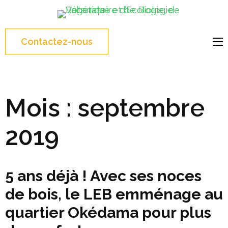
Aller
au
U
contenu
d
Contactez-nous
(Pressez
P
Entrée)
Mois :
septembre
2019
5 ans déjà ! Avec ses noces
de bois, le LEB emménage au
quartier Okédama pour plus