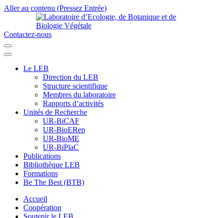
Aller au contenu (Pressez Entrée)
Contactez-nous
Laboratoire d’Ecologie, de Botanique et de Biologie Végétale
Université de Parakou
Le LEB
Direction du LEB
Structure scientifique
Membres du laboratoire
Rapports d’activités
Unités de Recherche
UR-BiCAF
UR-BioERep
UR-BioME
UR-BiPlaC
Publications
Bibliothèque LEB
Formations
Be The Best (BTB)
Accueil
Coopération
Soutenir le LEB