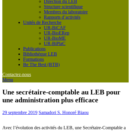
Direction du LEB
Structure scientifique
Membres du laboratoire
Rapports d’activités
Unités de Recherche
UR-BiCAF
UR-BioERep
UR-BioME
UR-BiPlaC
Publications
Bibliothèque LEB
Formations
Be The Best (BTB)
Contactez-nous
Menu
Une secrétaire-comptable au LEB pour
une administration plus efficace
29 septembre 2019
Samadori S. Honoré Biaou
Avec l’évolution des activités du LEB, une Secrétaire-Comptable a