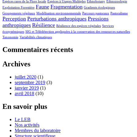
Espèces rares de la Flore locale
Espèces à Usages Multiples
Ethnobotany
Ethnozoologie
Faune
Fragmentation
Exploitation Forestière
Gradients écologiques
Groupements végétaux
Modélisation environnementale
Parcours pastoraux
Pastoralisme
Perception
Perturbations anthropiques
Pressions
anthropiques
Résilience
Résilience des espèces végétales
Services
écosystémiques
SIG et Télédétection appliquées à la conservation des ressources naturelles
Taxonomie
Variabilités climatiques
Commentaires récents
Archives
juillet 2020
(1)
septembre 2019
(3)
janvier 2019
(1)
avril 2018
(10)
En savoir plus
Le LEB
Nos activités
Membres du laboratoire
Structure scientifique