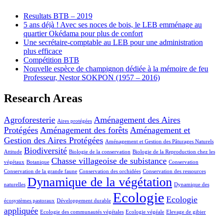
Resultats BTB – 2019
5 ans déjà ! Avec ses noces de bois, le LEB emménage au
quartier Okédama pour plus de confort
Une secrétaire-comptable au LEB pour une administration
plus efficace
Compétition BTB
Nouvelle espèce de champignon dédiée à la mémoire de feu
Professeur, Nestor SOKPON (1957 – 2016)
Research Areas
Agroforesterie
Aménagement des Aires
Aires protégées
Protégées
Aménagement des forêts
Aménagement et
Gestion des Aires Protégées
Aménagement et Gestion des Pâturages Naturels
Biodiversité
Attitude
Biologie de la conservation
Biologie de la Reproduction chez les
Chasse villageoise de subistance
végétaux
Botanique
Conservation
Conservation de la grande faune
Conservation des orchidées
Conservation des ressources
Dynamique de la végétation
naturelles
Dynamique des
Ecologie
Ecologie
écosystèmes pastoraux
Développement durable
appliquée
Ecologie des communautés végétales
Ecologie végéale
Elevage de gibier