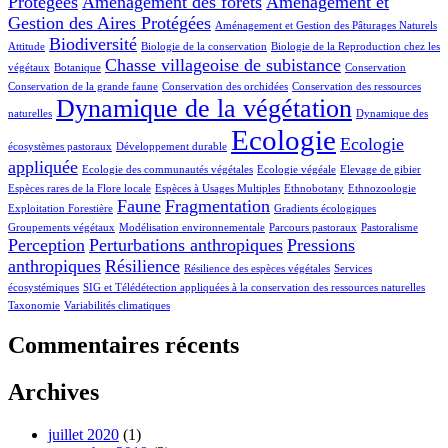
Protégées
Aménagement des forêts
Aménagement et
Gestion des Aires Protégées
Aménagement et Gestion des Pâturages Naturels
Biodiversité
Attitude
Biologie de la conservation
Biologie de la Reproduction chez les
Chasse villageoise de subistance
végétaux
Botanique
Conservation
Conservation de la grande faune
Conservation des orchidées
Conservation des ressources
Dynamique de la végétation
naturelles
Dynamique des
Ecologie
Ecologie
écosystèmes pastoraux
Développement durable
appliquée
Ecologie des communautés végétales
Ecologie végéale
Elevage de gibier
Espèces rares de la Flore locale
Espèces à Usages Multiples
Ethnobotany
Ethnozoologie
Faune
Fragmentation
Exploitation Forestière
Gradients écologiques
Groupements végétaux
Modélisation environnementale
Parcours pastoraux
Pastoralisme
Perception
Perturbations anthropiques
Pressions
anthropiques
Résilience
Résilience des espèces végétales
Services
écosystémiques
SIG et Télédétection appliquées à la conservation des ressources naturelles
Taxonomie
Variabilités climatiques
Commentaires récents
Archives
juillet 2020
(1)