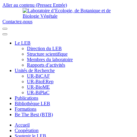
Aller au contenu (Pressez Entrée)
Contactez-nous
Laboratoire d’Ecologie, de Botanique et de Biologie Végétale
Université de Parakou
Le LEB
Direction du LEB
Structure scientifique
Membres du laboratoire
Rapports d’activités
Unités de Recherche
UR-BiCAF
UR-BioERep
UR-BioME
UR-BiPlaC
Publications
Bibliothèque LEB
Formations
Be The Best (BTB)
Accueil
Coopération
Soutenir le LEB