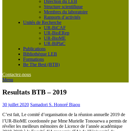
Direction du LEB
Structure scientifique
Membres du laboratoire
Rapports d’activités
Unités de Recherche
UR-BiCAF
UR-BioERep
UR-BioME
UR-BiPlaC
Publications
Bibliothèque LEB
Formations
Be The Best (BTB)
Contactez-nous
Menu
Resultats BTB – 2019
30 juillet 2020
Samadori S. Honoré Biaou
C’est fait, Le comité d’organisation de la réunion annuelle 2019 de
l’UR-BioME coordonnée par Mme
Murielle Tonouewa a permis de
révéler les meilleurs mémoires de Licence de l’année académique