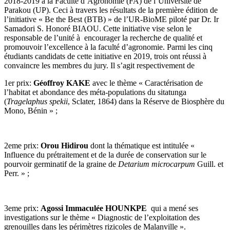
2018-2019 à la Faculté d’Agronomie (FA) de l’Université de
Parakou (UP). Ceci à travers les résultats de la première édition de
l’initiative « Be the Best (BTB) » de l’UR-BioME piloté par Dr. Ir
Samadori S. Honoré BIAOU. Cette initiative vise selon le
responsable de l’unité à encourager la recherche de qualité et
promouvoir l’excellence à la faculté d’agronomie. Parmi les cinq
étudiants candidats de cette initiative en 2019, trois ont réussi à
convaincre les membres du jury. Il s’agit respectivement de
1er prix:
Géoffroy KAKE
avec le thème « Caractérisation de
l’habitat et abondance des méta-populations du sitatunga
(
Tragelaphus spekii
, Sclater, 1864) dans la Réserve de Biosphère du
Mono, Bénin » ;
2eme prix:
Orou Hidirou
dont la thématique est intitulée «
Influence du prétraitement et de la durée de conservation sur le
pourvoir germinatif de la graine de
Detarium microcarpum
Guill. et
Perr. » ;
3eme prix:
Agossi Immaculée HOUNKPE
qui a mené ses
investigations sur le thème « Diagnostic de l’exploitation des
grenouilles dans les périmètres rizicoles de Malanville ».