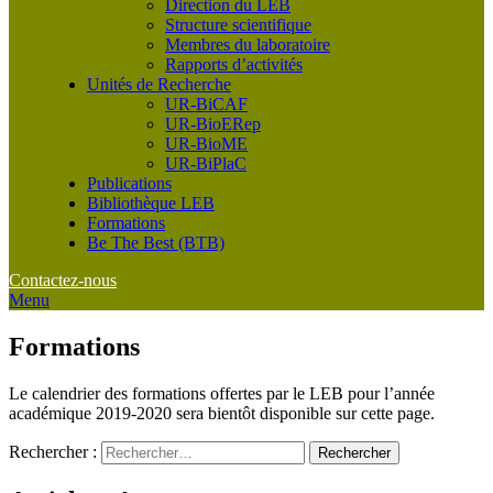
Direction du LEB
Structure scientifique
Membres du laboratoire
Rapports d’activités
Unités de Recherche
UR-BiCAF
UR-BioERep
UR-BioME
UR-BiPlaC
Publications
Bibliothèque LEB
Formations
Be The Best (BTB)
Contactez-nous
Menu
Formations
Le calendrier des formations offertes par le LEB pour l’année
académique 2019-2020 sera bientôt disponible sur cette page.
Rechercher :