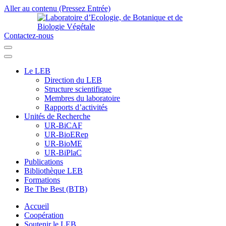
Aller au contenu (Pressez Entrée)
Contactez-nous
Laboratoire d’Ecologie, de Botanique et de Biologie Végétale
Université de Parakou
Le LEB
Direction du LEB
Structure scientifique
Membres du laboratoire
Rapports d’activités
Unités de Recherche
UR-BiCAF
UR-BioERep
UR-BioME
UR-BiPlaC
Publications
Bibliothèque LEB
Formations
Be The Best (BTB)
Accueil
Coopération
Soutenir le LEB