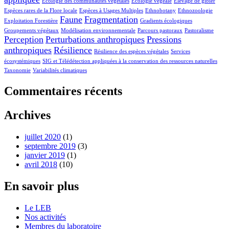
Ecologie des communautés végétales
Ecologie végéale
Elevage de gibier
Espèces rares de la Flore locale
Espèces à Usages Multiples
Ethnobotany
Ethnozoologie
Faune
Fragmentation
Exploitation Forestière
Gradients écologiques
Groupements végétaux
Modélisation environnementale
Parcours pastoraux
Pastoralisme
Perception
Perturbations anthropiques
Pressions
anthropiques
Résilience
Résilience des espèces végétales
Services
écosystémiques
SIG et Télédétection appliquées à la conservation des ressources naturelles
Taxonomie
Variabilités climatiques
Commentaires récents
Archives
juillet 2020
(1)
septembre 2019
(3)
janvier 2019
(1)
avril 2018
(10)
En savoir plus
Le LEB
Nos activités
Membres du laboratoire