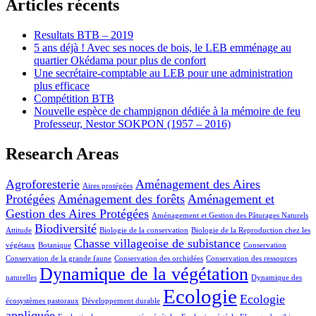
Articles récents
Resultats BTB – 2019
5 ans déjà ! Avec ses noces de bois, le LEB emménage au
quartier Okédama pour plus de confort
Une secrétaire-comptable au LEB pour une administration
plus efficace
Compétition BTB
Nouvelle espèce de champignon dédiée à la mémoire de feu
Professeur, Nestor SOKPON (1957 – 2016)
Research Areas
Agroforesterie
Aménagement des Aires
Aires protégées
Protégées
Aménagement des forêts
Aménagement et
Gestion des Aires Protégées
Aménagement et Gestion des Pâturages Naturels
Biodiversité
Attitude
Biologie de la conservation
Biologie de la Reproduction chez les
Chasse villageoise de subistance
végétaux
Botanique
Conservation
Conservation de la grande faune
Conservation des orchidées
Conservation des ressources
Dynamique de la végétation
naturelles
Dynamique des
Ecologie
Ecologie
écosystèmes pastoraux
Développement durable
appliquée