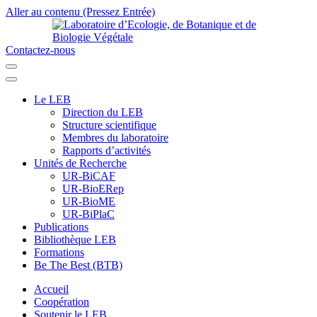
Aller au contenu (Pressez Entrée)
Contactez-nous
Laboratoire d’Ecologie, de Botanique et de Biologie Végétale
Université de Parakou
Le LEB
Direction du LEB
Structure scientifique
Membres du laboratoire
Rapports d’activités
Unités de Recherche
UR-BiCAF
UR-BioERep
UR-BioME
UR-BiPlaC
Publications
Bibliothèque LEB
Formations
Be The Best (BTB)
Accueil
Coopération
Soutenir le LEB