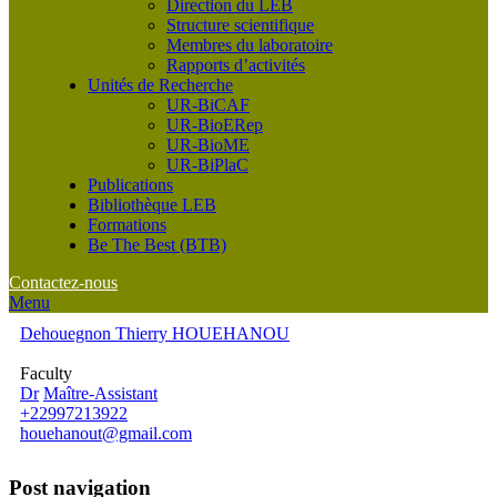
Direction du LEB
Structure scientifique
Membres du laboratoire
Rapports d’activités
Unités de Recherche
UR-BiCAF
UR-BioERep
UR-BioME
UR-BiPlaC
Publications
Bibliothèque LEB
Formations
Be The Best (BTB)
Contactez-nous
Menu
Dehouegnon Thierry HOUEHANOU
Faculty
Dr
Maître-Assistant
+22997213922
houehanout@gmail.com
Post navigation