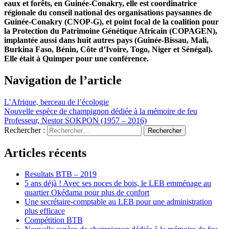
eaux et forêts, en Guinée-Conakry, elle est coordinatrice
régionale du conseil national des organisations paysannes de
Guinée-Conakry (CNOP-G), et point focal de la coalition pour
la Protection du Patrimoine Génétique Africain (COPAGEN),
implantée aussi dans huit autres pays (Guinée-Bissau, Mali,
Burkina Faso, Bénin, Côte d’Ivoire, Togo, Niger et Sénégal).
Elle était à Quimper pour une conférence.
Navigation de l’article
L’Afrique, berceau de l’écologie
Nouvelle espèce de champignon dédiée à la mémoire de feu
Professeur, Nestor SOKPON (1957 – 2016)
Rechercher :
Articles récents
Resultats BTB – 2019
5 ans déjà ! Avec ses noces de bois, le LEB emménage au
quartier Okédama pour plus de confort
Une secrétaire-comptable au LEB pour une administration
plus efficace
Compétition BTB