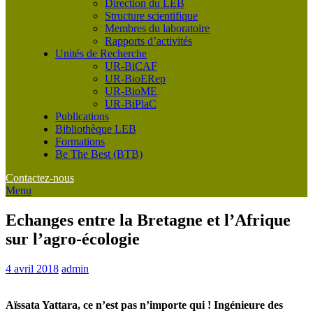
Direction du LEB
Structure scientifique
Membres du laboratoire
Rapports d’activités
Unités de Recherche
UR-BiCAF
UR-BioERep
UR-BioME
UR-BiPlaC
Publications
Bibliothèque LEB
Formations
Be The Best (BTB)
Contactez-nous
Menu
Echanges entre la Bretagne et l’Afrique
sur l’agro-écologie
4 avril 2018
admin
Aïssata Yattara, ce n’est pas n’importe qui ! Ingénieure des