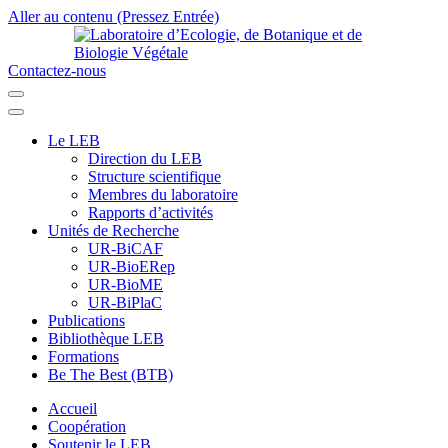
Aller au contenu (Pressez Entrée)
Contactez-nous
Laboratoire d’Ecologie, de Botanique et de Biologie Végétale
Université de Parakou
Le LEB
Direction du LEB
Structure scientifique
Membres du laboratoire
Rapports d’activités
Unités de Recherche
UR-BiCAF
UR-BioERep
UR-BioME
UR-BiPlaC
Publications
Bibliothèque LEB
Formations
Be The Best (BTB)
Accueil
Coopération
Soutenir le LEB