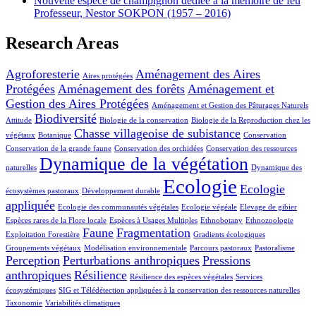
Nouvelle espèce de champignon dédiée à la mémoire de feu
Professeur, Nestor SOKPON (1957 – 2016)
Research Areas
Agroforesterie
Aménagement des Aires
Aires protégées
Protégées
Aménagement des forêts
Aménagement et
Gestion des Aires Protégées
Aménagement et Gestion des Pâturages Naturels
Biodiversité
Attitude
Biologie de la conservation
Biologie de la Reproduction chez les
Chasse villageoise de subistance
végétaux
Botanique
Conservation
Conservation de la grande faune
Conservation des orchidées
Conservation des ressources
Dynamique de la végétation
naturelles
Dynamique des
Ecologie
Ecologie
écosystèmes pastoraux
Développement durable
appliquée
Ecologie des communautés végétales
Ecologie végéale
Elevage de gibier
Espèces rares de la Flore locale
Espèces à Usages Multiples
Ethnobotany
Ethnozoologie
Faune
Fragmentation
Exploitation Forestière
Gradients écologiques
Groupements végétaux
Modélisation environnementale
Parcours pastoraux
Pastoralisme
Perception
Perturbations anthropiques
Pressions
anthropiques
Résilience
Résilience des espèces végétales
Services
écosystémiques
SIG et Télédétection appliquées à la conservation des ressources naturelles
Taxonomie
Variabilités climatiques