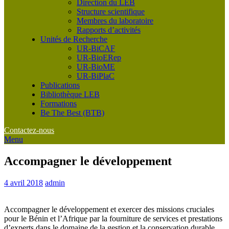
Direction du LEB
Structure scientifique
Membres du laboratoire
Rapports d’activités
Unités de Recherche
UR-BiCAF
UR-BioERep
UR-BioME
UR-BiPlaC
Publications
Bibliothèque LEB
Formations
Be The Best (BTB)
Contactez-nous
Menu
Accompagner le développement
4 avril 2018
admin
Accompagner le développement et exercer des missions cruciales
pour le Bénin et l’Afrique par la fourniture de services et prestations
d’experts dans le domaine de la gestion et la conservation durable