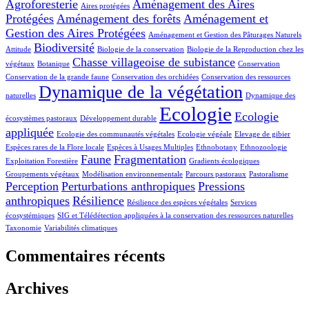
Agroforesterie
Aménagement des Aires
Aires protégées
Protégées
Aménagement des forêts
Aménagement et
Gestion des Aires Protégées
Aménagement et Gestion des Pâturages Naturels
Biodiversité
Attitude
Biologie de la conservation
Biologie de la Reproduction chez les
Chasse villageoise de subistance
végétaux
Botanique
Conservation
Conservation de la grande faune
Conservation des orchidées
Conservation des ressources
Dynamique de la végétation
naturelles
Dynamique des
Ecologie
Ecologie
écosystèmes pastoraux
Développement durable
appliquée
Ecologie des communautés végétales
Ecologie végéale
Elevage de gibier
Espèces rares de la Flore locale
Espèces à Usages Multiples
Ethnobotany
Ethnozoologie
Faune
Fragmentation
Exploitation Forestière
Gradients écologiques
Groupements végétaux
Modélisation environnementale
Parcours pastoraux
Pastoralisme
Perception
Perturbations anthropiques
Pressions
anthropiques
Résilience
Résilience des espèces végétales
Services
écosystémiques
SIG et Télédétection appliquées à la conservation des ressources naturelles
Taxonomie
Variabilités climatiques
Commentaires récents
Archives