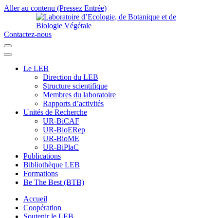
Aller au contenu (Pressez Entrée)
Contactez-nous
Laboratoire d’Ecologie, de Botanique et de Biologie Végétale
Université de Parakou
Le LEB
Direction du LEB
Structure scientifique
Membres du laboratoire
Rapports d’activités
Unités de Recherche
UR-BiCAF
UR-BioERep
UR-BioME
UR-BiPlaC
Publications
Bibliothèque LEB
Formations
Be The Best (BTB)
Accueil
Coopération
Soutenir le LEB