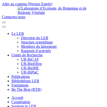
Aller au contenu (Pressez Entrée)
Contactez-nous
Laboratoire d’Ecologie, de Botanique et de Biologie Végétale
Université de Parakou
Le LEB
Direction du LEB
Structure scientifique
Membres du laboratoire
Rapports d’activités
Unités de Recherche
UR-BiCAF
UR-BioERep
UR-BioME
UR-BiPlaC
Publications
Bibliothèque LEB
Formations
Be The Best (BTB)
Accueil
Coopération
Soutenir le LEB