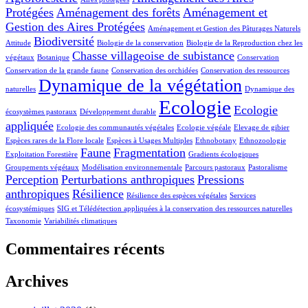
Protégées
Aménagement des forêts
Aménagement et
Gestion des Aires Protégées
Aménagement et Gestion des Pâturages Naturels
Biodiversité
Attitude
Biologie de la conservation
Biologie de la Reproduction chez les
Chasse villageoise de subistance
végétaux
Botanique
Conservation
Conservation de la grande faune
Conservation des orchidées
Conservation des ressources
Dynamique de la végétation
naturelles
Dynamique des
Ecologie
Ecologie
écosystèmes pastoraux
Développement durable
appliquée
Ecologie des communautés végétales
Ecologie végéale
Elevage de gibier
Espèces rares de la Flore locale
Espèces à Usages Multiples
Ethnobotany
Ethnozoologie
Faune
Fragmentation
Exploitation Forestière
Gradients écologiques
Groupements végétaux
Modélisation environnementale
Parcours pastoraux
Pastoralisme
Perception
Perturbations anthropiques
Pressions
anthropiques
Résilience
Résilience des espèces végétales
Services
écosystémiques
SIG et Télédétection appliquées à la conservation des ressources naturelles
Taxonomie
Variabilités climatiques
Commentaires récents
Archives