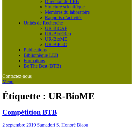
Direction du LEB
Structure scientifique
Membres du laboratoire
Rapports d’activités
Unités de Recherche
UR-BiCAF
UR-BioERep
UR-BioME
UR-BiPlaC
Publications
Bibliothèque LEB
Formations
Be The Best (BTB)
Contactez-nous
Menu
Étiquette :
UR-BioME
Compétition BTB
2 septembre 2019
Samadori S. Honoré Biaou