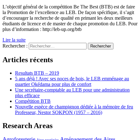
L’objectif général de la compétition Be The Best (BTB) est de faire
la Promotion de l’excellence au LEB. De façon spécifique, il s’agit
d’encourager la recherche de qualité en primant les deux meilleurs
étudiants de licence et de master de chaque promotion du LEB. Pour
plus d’information : http://leb-up.org/btb
Lire la suite
Rechercher :
Articles récents
Resultats BTB – 2019
5 ans déjà ! Avec ses noces de bois, le LEB emménage au
quartier Okédama pour plus de confort
Une secrétaire-comptable au LEB pour une administration
plus efficace
Compétition BTB
Nouvelle espèce de champignon dédiée à la mémoire de feu
Professeur, Nestor SOKPON (1957 – 2016)
Research Areas
Agroforesterie
Aménagement des Aires
Aires protégées