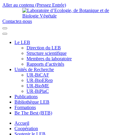
Aller au contenu (Pressez Entrée)
Contactez-nous
Laboratoire d’Ecologie, de Botanique et de Biologie Végétale
Université de Parakou
Le LEB
Direction du LEB
Structure scientifique
Membres du laboratoire
Rapports d’activités
Unités de Recherche
UR-BiCAF
UR-BioERep
UR-BioME
UR-BiPlaC
Publications
Bibliothèque LEB
Formations
Be The Best (BTB)
Accueil
Coopération
Soutenir le LEB