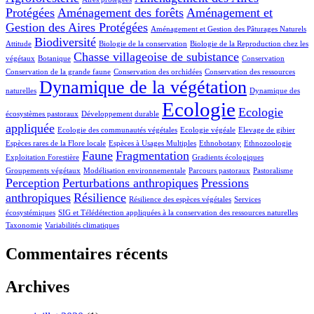
Protégées
Aménagement des forêts
Aménagement et
Gestion des Aires Protégées
Aménagement et Gestion des Pâturages Naturels
Biodiversité
Attitude
Biologie de la conservation
Biologie de la Reproduction chez les
Chasse villageoise de subistance
végétaux
Botanique
Conservation
Conservation de la grande faune
Conservation des orchidées
Conservation des ressources
Dynamique de la végétation
naturelles
Dynamique des
Ecologie
Ecologie
écosystèmes pastoraux
Développement durable
appliquée
Ecologie des communautés végétales
Ecologie végéale
Elevage de gibier
Espèces rares de la Flore locale
Espèces à Usages Multiples
Ethnobotany
Ethnozoologie
Faune
Fragmentation
Exploitation Forestière
Gradients écologiques
Groupements végétaux
Modélisation environnementale
Parcours pastoraux
Pastoralisme
Perception
Perturbations anthropiques
Pressions
anthropiques
Résilience
Résilience des espèces végétales
Services
écosystémiques
SIG et Télédétection appliquées à la conservation des ressources naturelles
Taxonomie
Variabilités climatiques
Commentaires récents
Archives