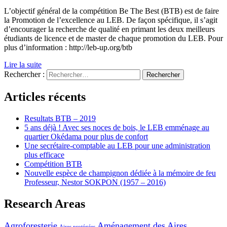
L’objectif général de la compétition Be The Best (BTB) est de faire
la Promotion de l’excellence au LEB. De façon spécifique, il s’agit
d’encourager la recherche de qualité en primant les deux meilleurs
étudiants de licence et de master de chaque promotion du LEB. Pour
plus d’information : http://leb-up.org/btb
Lire la suite
Rechercher :
Articles récents
Resultats BTB – 2019
5 ans déjà ! Avec ses noces de bois, le LEB emménage au
quartier Okédama pour plus de confort
Une secrétaire-comptable au LEB pour une administration
plus efficace
Compétition BTB
Nouvelle espèce de champignon dédiée à la mémoire de feu
Professeur, Nestor SOKPON (1957 – 2016)
Research Areas
Agroforesterie
Aménagement des Aires
Aires protégées