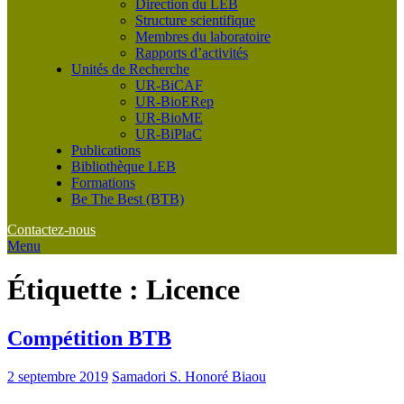
Direction du LEB
Structure scientifique
Membres du laboratoire
Rapports d’activités
Unités de Recherche
UR-BiCAF
UR-BioERep
UR-BioME
UR-BiPlaC
Publications
Bibliothèque LEB
Formations
Be The Best (BTB)
Contactez-nous
Menu
Étiquette :
Licence
Compétition BTB
2 septembre 2019
Samadori S. Honoré Biaou