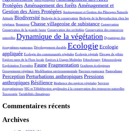
Protégées
Aménagement des forêts
Aménagement et
Gestion des Aires Protégées
Aménagement et Gestion des Pâturages Naturels
Biodiversité
Attitude
Biologie de la conservation
Biologie de la Reproduction chez les
Chasse villageoise de subistance
végétaux
Botanique
Conservation
Conservation de la grande faune
Conservation des orchidées
Conservation des ressources
Dynamique de la végétation
naturelles
Dynamique des
Ecologie
Ecologie
écosystèmes pastoraux
Développement durable
appliquée
Ecologie des communautés végétales
Ecologie végéale
Elevage de gibier
Espèces rares de la Flore locale
Espèces à Usages Multiples
Ethnobotany
Ethnozoologie
Faune
Fragmentation
Exploitation Forestière
Gradients écologiques
Groupements végétaux
Modélisation environnementale
Parcours pastoraux
Pastoralisme
Perception
Perturbations anthropiques
Pressions
anthropiques
Résilience
Résilience des espèces végétales
Services
écosystémiques
SIG et Télédétection appliquées à la conservation des ressources naturelles
Taxonomie
Variabilités climatiques
Commentaires récents
Archives