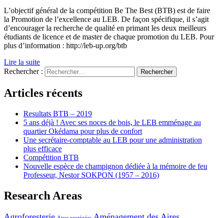
L’objectif général de la compétition Be The Best (BTB) est de faire
la Promotion de l’excellence au LEB. De façon spécifique, il s’agit
d’encourager la recherche de qualité en primant les deux meilleurs
étudiants de licence et de master de chaque promotion du LEB. Pour
plus d’information : http://leb-up.org/btb
Lire la suite
Rechercher :
Articles récents
Resultats BTB – 2019
5 ans déjà ! Avec ses noces de bois, le LEB emménage au
quartier Okédama pour plus de confort
Une secrétaire-comptable au LEB pour une administration
plus efficace
Compétition BTB
Nouvelle espèce de champignon dédiée à la mémoire de feu
Professeur, Nestor SOKPON (1957 – 2016)
Research Areas
Agroforesterie
Aménagement des Aires
Aires protégées