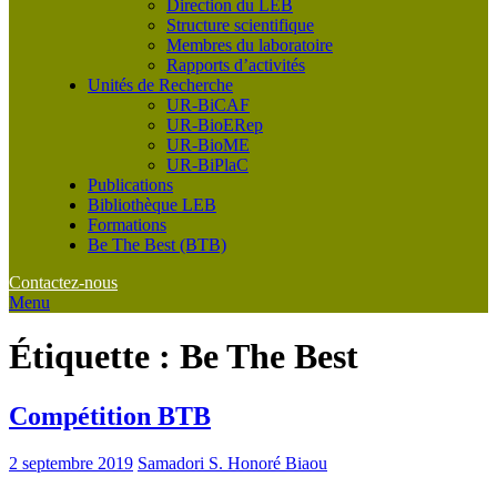
Direction du LEB
Structure scientifique
Membres du laboratoire
Rapports d’activités
Unités de Recherche
UR-BiCAF
UR-BioERep
UR-BioME
UR-BiPlaC
Publications
Bibliothèque LEB
Formations
Be The Best (BTB)
Contactez-nous
Menu
Étiquette :
Be The Best
Compétition BTB
2 septembre 2019
Samadori S. Honoré Biaou