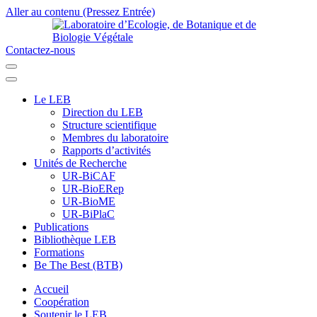
Aller au contenu (Pressez Entrée)
Contactez-nous
Laboratoire d’Ecologie, de Botanique et de Biologie Végétale
Université de Parakou
Le LEB
Direction du LEB
Structure scientifique
Membres du laboratoire
Rapports d’activités
Unités de Recherche
UR-BiCAF
UR-BioERep
UR-BioME
UR-BiPlaC
Publications
Bibliothèque LEB
Formations
Be The Best (BTB)
Accueil
Coopération
Soutenir le LEB