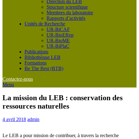
Direction du LEB
Structure scientifique
Membres du laboratoire
Rapports d’activités
Unités de Recherche
UR-BiCAF
UR-BioERep
UR-BioME
UR-BiPlaC
Publications
Bibliothèque LEB
Formations
Be The Best (BTB)
Contactez-nous
Menu
La mission du LEB : conservation des
ressources naturelles
4 avril 2018
admin
Le LEB a pour mission de contribuer, à travers la recherche