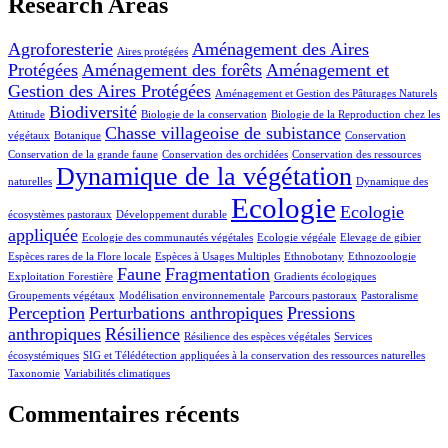
Research Areas
Agroforesterie
Aménagement des Aires
Aires protégées
Protégées
Aménagement des forêts
Aménagement et
Gestion des Aires Protégées
Aménagement et Gestion des Pâturages Naturels
Biodiversité
Attitude
Biologie de la conservation
Biologie de la Reproduction chez les
Chasse villageoise de subistance
végétaux
Botanique
Conservation
Conservation de la grande faune
Conservation des orchidées
Conservation des ressources
Dynamique de la végétation
naturelles
Dynamique des
Ecologie
Ecologie
écosystèmes pastoraux
Développement durable
appliquée
Ecologie des communautés végétales
Ecologie végéale
Elevage de gibier
Espèces rares de la Flore locale
Espèces à Usages Multiples
Ethnobotany
Ethnozoologie
Faune
Fragmentation
Exploitation Forestière
Gradients écologiques
Groupements végétaux
Modélisation environnementale
Parcours pastoraux
Pastoralisme
Perception
Perturbations anthropiques
Pressions
anthropiques
Résilience
Résilience des espèces végétales
Services
écosystémiques
SIG et Télédétection appliquées à la conservation des ressources naturelles
Taxonomie
Variabilités climatiques
Commentaires récents