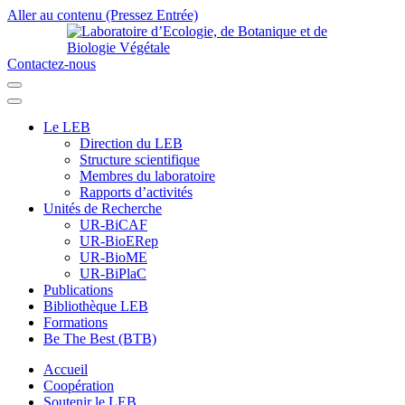
Aller au contenu (Pressez Entrée)
Contactez-nous
Laboratoire d’Ecologie, de Botanique et de Biologie Végétale
Université de Parakou
Le LEB
Direction du LEB
Structure scientifique
Membres du laboratoire
Rapports d’activités
Unités de Recherche
UR-BiCAF
UR-BioERep
UR-BioME
UR-BiPlaC
Publications
Bibliothèque LEB
Formations
Be The Best (BTB)
Accueil
Coopération
Soutenir le LEB