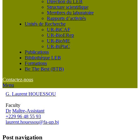
Direction du LEB
Structure scientifique
Membres du laboratoire
Rapports d’activités
Unités de Recherche
UR-BiCAF
UR-BioERep
UR-BioME
UR-BiPlaC
Publications
Bibliothèque LEB
Formations
Be The Best (BTB)
Contactez-nous
Menu
G. Laurent HOUESSOU
Faculty
Dr
Maître-Assistant
+229 96 48 55 93
laurent.houessou@fa-up.bj
Post navigation