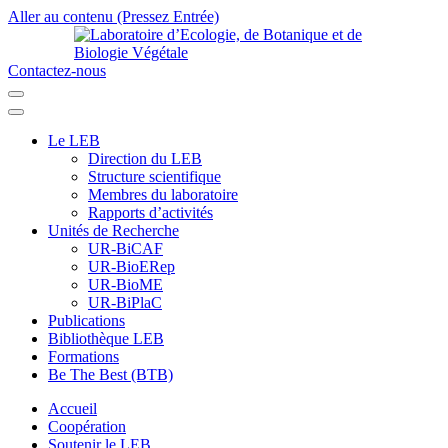
Aller au contenu (Pressez Entrée)
Contactez-nous
Laboratoire d’Ecologie, de Botanique et de Biologie Végétale
Université de Parakou
Le LEB
Direction du LEB
Structure scientifique
Membres du laboratoire
Rapports d’activités
Unités de Recherche
UR-BiCAF
UR-BioERep
UR-BioME
UR-BiPlaC
Publications
Bibliothèque LEB
Formations
Be The Best (BTB)
Accueil
Coopération
Soutenir le LEB