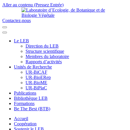
Aller au contenu (Pressez Entrée)
Contactez-nous
Laboratoire d’Ecologie, de Botanique et de Biologie Végétale
Université de Parakou
Le LEB
Direction du LEB
Structure scientifique
Membres du laboratoire
Rapports d’activités
Unités de Recherche
UR-BiCAF
UR-BioERep
UR-BioME
UR-BiPlaC
Publications
Bibliothèque LEB
Formations
Be The Best (BTB)
Accueil
Coopération
Soutenir le LEB