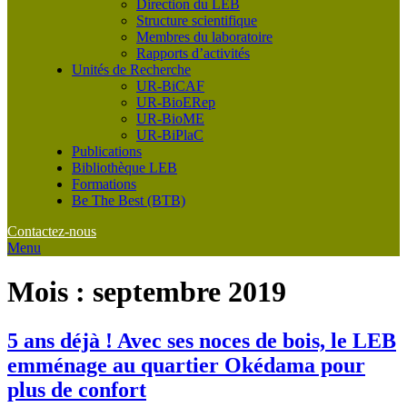
Direction du LEB
Structure scientifique
Membres du laboratoire
Rapports d’activités
Unités de Recherche
UR-BiCAF
UR-BioERep
UR-BioME
UR-BiPlaC
Publications
Bibliothèque LEB
Formations
Be The Best (BTB)
Contactez-nous
Menu
Mois :
septembre 2019
5 ans déjà ! Avec ses noces de bois, le LEB
emménage au quartier Okédama pour
plus de confort