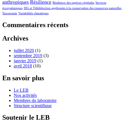
anthropiques
Résilience
Résilience des espèces végétales
Services
écosystémiques
SIG et Télédétection appliquées à la conservation des ressources naturelles
Taxonomie
Variabilités climatiques
Commentaires récents
Archives
juillet 2020
(1)
septembre 2019
(3)
janvier 2019
(1)
avril 2018
(10)
En savoir plus
Le LEB
Nos activités
Membres du laboratoire
Structure scientifique
Soutenir le LEB