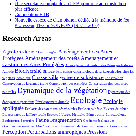
Une secrétaire-comptable au LEB pour une administration
plus efficace
Compétition BTB
Nouvelle espèce de champignon dédiée à la mémoire de feu
Professeur, Nestor SOKPON (1957 – 2016)
Research Areas
Agroforesterie
Aménagement des Aires
Aires protégées
Protégées
Aménagement des forêts
Aménagement et
Gestion des Aires Protégées
Aménagement et Gestion des Pâturages Naturels
Biodiversité
Attitude
Biologie de la conservation
Biologie de la Reproduction chez les
Chasse villageoise de subistance
végétaux
Botanique
Conservation
Conservation de la grande faune
Conservation des orchidées
Conservation des ressources
Dynamique de la végétation
naturelles
Dynamique des
Ecologie
Ecologie
écosystèmes pastoraux
Développement durable
appliquée
Ecologie des communautés végétales
Ecologie végéale
Elevage de gibier
Espèces rares de la Flore locale
Espèces à Usages Multiples
Ethnobotany
Ethnozoologie
Faune
Fragmentation
Exploitation Forestière
Gradients écologiques
Groupements végétaux
Modélisation environnementale
Parcours pastoraux
Pastoralisme
Perception
Perturbations anthropiques
Pressions