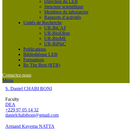
Direction du LEB
Structure scientifique
Membres du laboratoire
Rapports d’activités
Unités de Recherche
UR-BiCAF
UR-BioERep
UR-BioME
UR-BiPlaC
Publications
Bibliothèque LEB
Formations
Be The Best (BTB)
Contactez-nous
Menu
S. Daniel CHABI BONI
Faculty
DEA
+229 97 05 14 32
danielchabiboni@gmail.com
Armand Kuyema NATTA