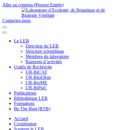
Aller au contenu (Pressez Entrée)
Contactez-nous
Laboratoire d’Ecologie, de Botanique et de Biologie Végétale
Université de Parakou
Le LEB
Direction du LEB
Structure scientifique
Membres du laboratoire
Rapports d’activités
Unités de Recherche
UR-BiCAF
UR-BioERep
UR-BioME
UR-BiPlaC
Publications
Bibliothèque LEB
Formations
Be The Best (BTB)
Accueil
Coopération
Soutenir le LEB