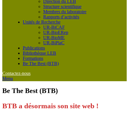
Direction du LEB
Structure scientifique
Membres du laboratoire
Rapports d’activités
Unités de Recherche
UR-BiCAF
UR-BioERep
UR-BioME
UR-BiPlaC
Publications
Bibliothèque LEB
Formations
Be The Best (BTB)
Contactez-nous
Menu
Be The Best (BTB)
BTB a désormais son site web !