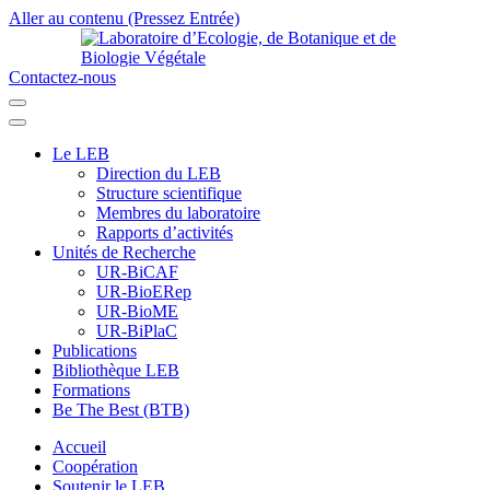
Aller au contenu (Pressez Entrée)
Contactez-nous
Laboratoire d’Ecologie, de Botanique et de Biologie Végétale
Université de Parakou
Le LEB
Direction du LEB
Structure scientifique
Membres du laboratoire
Rapports d’activités
Unités de Recherche
UR-BiCAF
UR-BioERep
UR-BioME
UR-BiPlaC
Publications
Bibliothèque LEB
Formations
Be The Best (BTB)
Accueil
Coopération
Soutenir le LEB