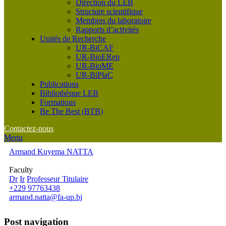
Direction du LEB
Structure scientifique
Membres du laboratoire
Rapports d’activités
Unités de Recherche
UR-BiCAF
UR-BioERep
UR-BioME
UR-BiPlaC
Publications
Bibliothèque LEB
Formations
Be The Best (BTB)
Contactez-nous
Menu
Armand Kuyema NATTA
Faculty
Dr
Ir
Professeur Titulaire
+229 97763438
armand.natta@fa-up.bj
Post navigation