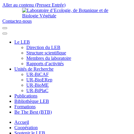
Aller au contenu (Pressez Entrée)
Contactez-nous
Laboratoire d’Ecologie, de Botanique et de Biologie Végétale
Université de Parakou
Le LEB
Direction du LEB
Structure scientifique
Membres du laboratoire
Rapports d’activités
Unités de Recherche
UR-BiCAF
UR-BioERep
UR-BioME
UR-BiPlaC
Publications
Bibliothèque LEB
Formations
Be The Best (BTB)
Accueil
Coopération
Soutenir le LEB