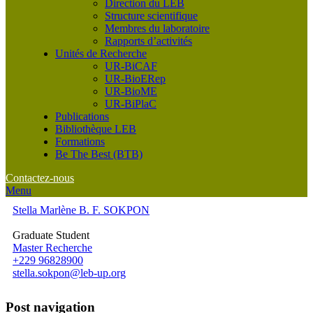
Direction du LEB
Structure scientifique
Membres du laboratoire
Rapports d’activités
Unités de Recherche
UR-BiCAF
UR-BioERep
UR-BioME
UR-BiPlaC
Publications
Bibliothèque LEB
Formations
Be The Best (BTB)
Contactez-nous
Menu
Stella Marlène B. F. SOKPON
Graduate Student
Master Recherche
+229 96828900
stella.sokpon@leb-up.org
Post navigation