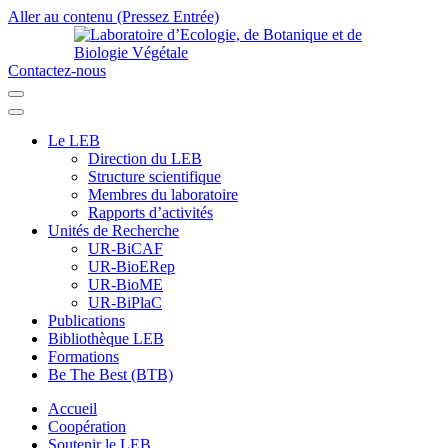
Aller au contenu (Pressez Entrée)
Contactez-nous
Laboratoire d’Ecologie, de Botanique et de Biologie Végétale
Université de Parakou
Le LEB
Direction du LEB
Structure scientifique
Membres du laboratoire
Rapports d’activités
Unités de Recherche
UR-BiCAF
UR-BioERep
UR-BioME
UR-BiPlaC
Publications
Bibliothèque LEB
Formations
Be The Best (BTB)
Accueil
Coopération
Soutenir le LEB