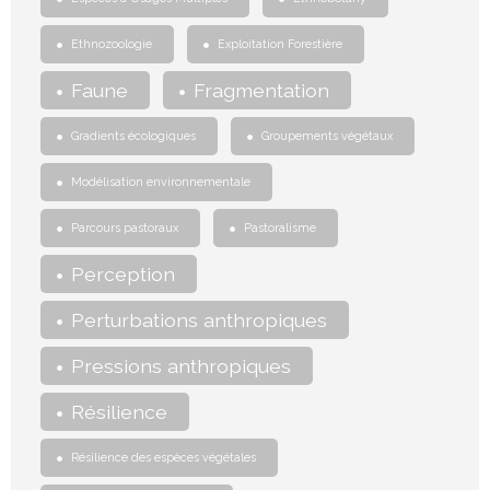
Ethnozoologie
Exploitation Forestière
Faune
Fragmentation
Gradients écologiques
Groupements végétaux
Modélisation environnementale
Parcours pastoraux
Pastoralisme
Perception
Perturbations anthropiques
Pressions anthropiques
Résilience
Résilience des espèces végétales