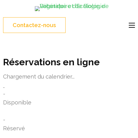
Aller
au
U
contenu
d
Contactez-nous
(Pressez
P
Entrée)
Réservations en ligne
Chargement du calendrier...
-
Disponible
-
Réservé