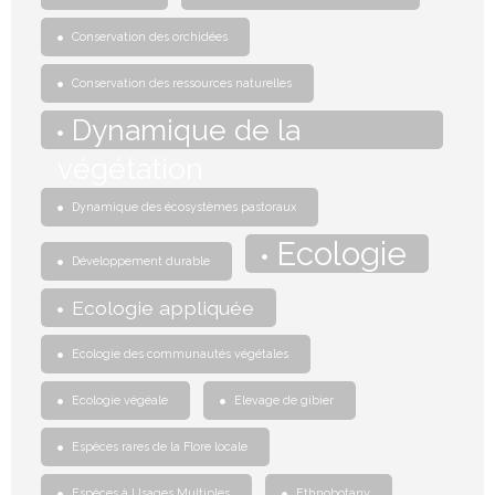
Conservation des orchidées
Conservation des ressources naturelles
Dynamique de la
végétation
Dynamique des écosystèmes pastoraux
Ecologie
Développement durable
Ecologie appliquée
Ecologie des communautés végétales
Ecologie végéale
Elevage de gibier
Espèces rares de la Flore locale
Espèces à Usages Multiples
Ethnobotany