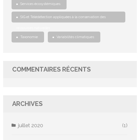
Services écosystémiques
SIG et Télédétection appliquées à la conservation des
ressources naturelles
Taxonomie
Variabilités climatiques
COMMENTAIRES RÉCENTS
ARCHIVES
juillet 2020
(1)