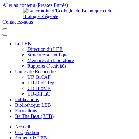
Aller au contenu (Pressez Entrée)
Contactez-nous
Laboratoire d’Ecologie, de Botanique et de Biologie Végétale
Université de Parakou
Le LEB
Direction du LEB
Structure scientifique
Membres du laboratoire
Rapports d’activités
Unités de Recherche
UR-BiCAF
UR-BioERep
UR-BioME
UR-BiPlaC
Publications
Bibliothèque LEB
Formations
Be The Best (BTB)
Accueil
Coopération
Soutenir le LEB