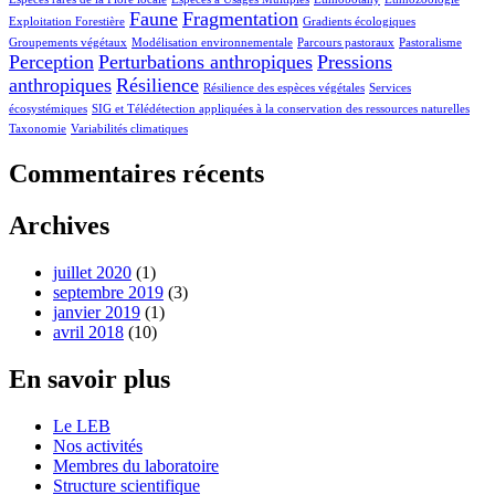
Faune
Fragmentation
Exploitation Forestière
Gradients écologiques
Groupements végétaux
Modélisation environnementale
Parcours pastoraux
Pastoralisme
Perception
Perturbations anthropiques
Pressions
anthropiques
Résilience
Résilience des espèces végétales
Services
écosystémiques
SIG et Télédétection appliquées à la conservation des ressources naturelles
Taxonomie
Variabilités climatiques
Commentaires récents
Archives
juillet 2020
(1)
septembre 2019
(3)
janvier 2019
(1)
avril 2018
(10)
En savoir plus
Le LEB
Nos activités
Membres du laboratoire
Structure scientifique