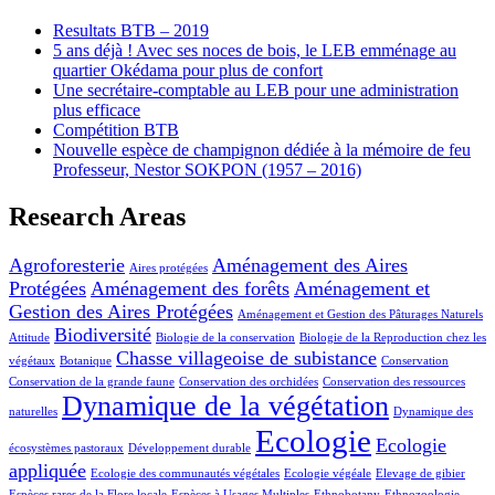
Resultats BTB – 2019
5 ans déjà ! Avec ses noces de bois, le LEB emménage au
quartier Okédama pour plus de confort
Une secrétaire-comptable au LEB pour une administration
plus efficace
Compétition BTB
Nouvelle espèce de champignon dédiée à la mémoire de feu
Professeur, Nestor SOKPON (1957 – 2016)
Research Areas
Agroforesterie
Aménagement des Aires
Aires protégées
Protégées
Aménagement des forêts
Aménagement et
Gestion des Aires Protégées
Aménagement et Gestion des Pâturages Naturels
Biodiversité
Attitude
Biologie de la conservation
Biologie de la Reproduction chez les
Chasse villageoise de subistance
végétaux
Botanique
Conservation
Conservation de la grande faune
Conservation des orchidées
Conservation des ressources
Dynamique de la végétation
naturelles
Dynamique des
Ecologie
Ecologie
écosystèmes pastoraux
Développement durable
appliquée
Ecologie des communautés végétales
Ecologie végéale
Elevage de gibier
Espèces rares de la Flore locale
Espèces à Usages Multiples
Ethnobotany
Ethnozoologie