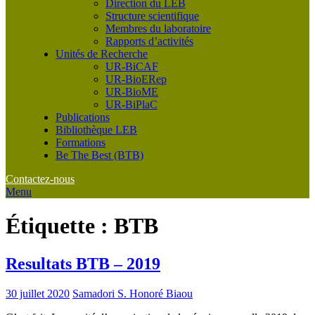
Direction du LEB
Structure scientifique
Membres du laboratoire
Rapports d’activités
Unités de Recherche
UR-BiCAF
UR-BioERep
UR-BioME
UR-BiPlaC
Publications
Bibliothèque LEB
Formations
Be The Best (BTB)
Contactez-nous
Menu
Étiquette :
BTB
Resultats BTB – 2019
30 juillet 2020
Samadori S. Honoré Biaou