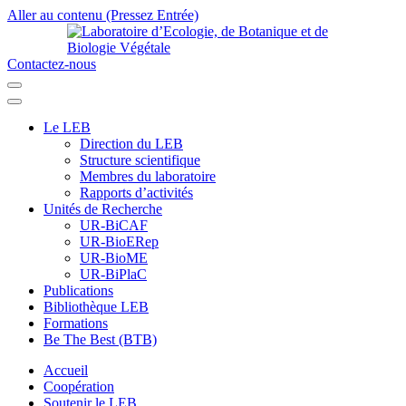
Aller au contenu (Pressez Entrée)
Contactez-nous
Laboratoire d’Ecologie, de Botanique et de Biologie Végétale
Université de Parakou
Le LEB
Direction du LEB
Structure scientifique
Membres du laboratoire
Rapports d’activités
Unités de Recherche
UR-BiCAF
UR-BioERep
UR-BioME
UR-BiPlaC
Publications
Bibliothèque LEB
Formations
Be The Best (BTB)
Accueil
Coopération
Soutenir le LEB