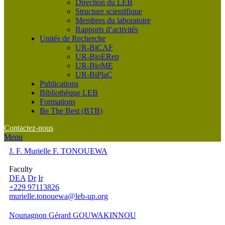
Direction du LEB
Structure scientifique
Membres du laboratoire
Rapports d’activités
Unités de Recherche
UR-BiCAF
UR-BioERep
UR-BioME
UR-BiPlaC
Publications
Bibliothèque LEB
Formations
Be The Best (BTB)
Contactez-nous
Menu
J. F. Murielle F. TONOUEWA
Faculty
DEA
Dr
Ir
+229 97113826
murielle.tonouewa@leb-up.org
Nounagnon Gérard GOUWAKINNOU