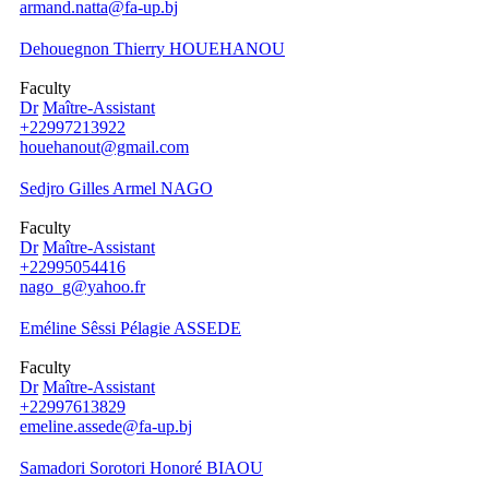
armand.natta@fa-up.bj
Dehouegnon Thierry HOUEHANOU
Faculty
Dr
Maître-Assistant
+22997213922
houehanout@gmail.com
Sedjro Gilles Armel NAGO
Faculty
Dr
Maître-Assistant
+22995054416
nago_g@yahoo.fr
Eméline Sêssi Pélagie ASSEDE
Faculty
Dr
Maître-Assistant
+22997613829
emeline.assede@fa-up.bj
Samadori Sorotori Honoré BIAOU