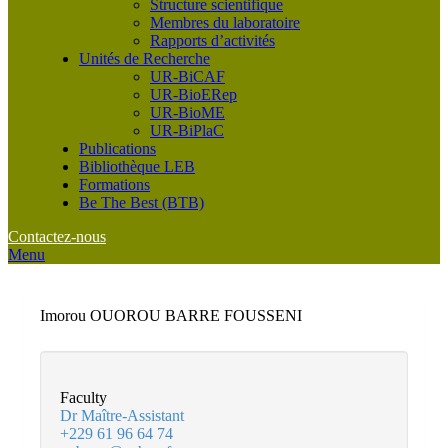
Structure scientifique
Membres du laboratoire
Rapports d’activités
Unités de Recherche
UR-BiCAF
UR-BioERep
UR-BioME
UR-BiPlaC
Publications
Bibliothèque LEB
Formations
Be The Best (BTB)
Contactez-nous
Menu
Imorou OUOROU BARRE FOUSSENI
Faculty
Dr
Maître-Assistant
+229 61 96 64 74