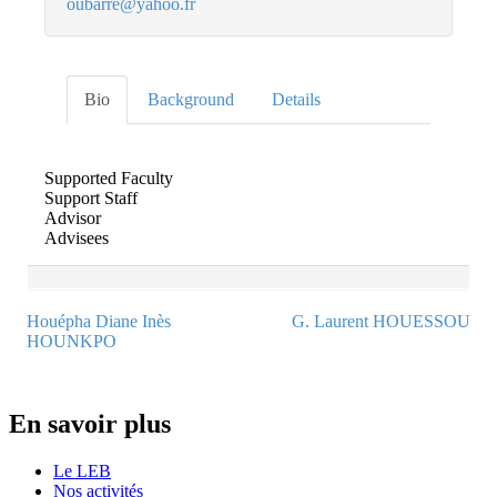
oubarre@yahoo.fr
Bio
Background
Details
Supported Faculty
Support Staff
Advisor
Advisees
Houépha Diane Inès
G. Laurent HOUESSOU
HOUNKPO
Post navigation
En savoir plus
Le LEB
Nos activités