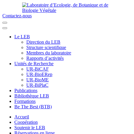
Aller
au
contenu
Contactez-nous
Laboratoire d’Ecologie, de Botanique et de Biologie Végétale
Université de Parakou
(Pressez
Entrée)
Le LEB
Direction du LEB
Structure scientifique
Membres du laboratoire
Rapports d’activités
Unités de Recherche
UR-BiCAF
UR-BioERep
UR-BioME
UR-BiPlaC
Publications
Bibliothèque LEB
Formations
Be The Best (BTB)
Accueil
Coopération
Soutenir le LEB
Réservations en ligne