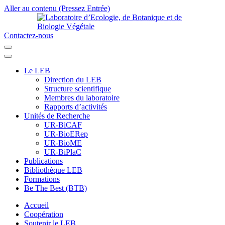
Aller au contenu (Pressez Entrée)
Contactez-nous
Laboratoire d’Ecologie, de Botanique et de Biologie Végétale
Université de Parakou
Le LEB
Direction du LEB
Structure scientifique
Membres du laboratoire
Rapports d’activités
Unités de Recherche
UR-BiCAF
UR-BioERep
UR-BioME
UR-BiPlaC
Publications
Bibliothèque LEB
Formations
Be The Best (BTB)
Accueil
Coopération
Soutenir le LEB