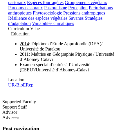
pastoraux
Espèces fourragères
Groupements végétaux
Parcours pastoraux
Pastoralisme
Perception
Perturbations
anthropiques
Phytosociologie
Pressions anthropiques
Résilience des espèces végétales
Savanes
Stratégies
d’adaptation
Variabilités climatiques
Curriculum Vitae
Education
2014
: Diplôme d’Etude Approfondie (DEA)/
Université de Parakou
2011
: Maîtrise en Géographie Physique / Université
d’Abomey-Calavi
Examen spécial d’entrée à l’Université
(ESEU)/Université d’Abomey-Calavi
Location
UR-BioERep
Supported Faculty
Support Staff
Advisor
Advisees
Post navigation