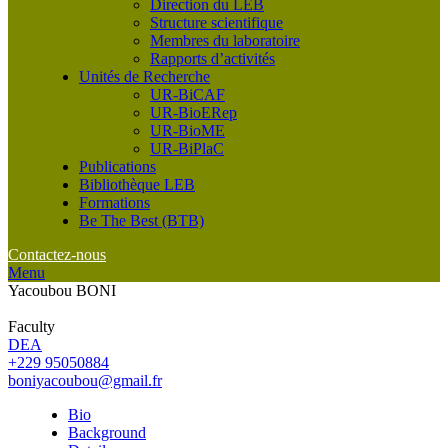
Direction du LEB
Structure scientifique
Membres du laboratoire
Rapports d’activités
Unités de Recherche
UR-BiCAF
UR-BioERep
UR-BioME
UR-BiPlaC
Publications
Bibliothèque LEB
Formations
Be The Best (BTB)
Contactez-nous
Menu
Yacoubou BONI
Faculty
DEA
+229 95050884
boniyacoubou@gmail.fr
Bio
Background