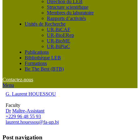
Direction du LEB
Structure scientifique
Membres du laboratoire
Rapports d’activités
Unités de Recherche
UR-BiCAF
UR-BioERep
UR-BioME
UR-BiPlaC
Publications
Bibliothèque LEB
Formations
Be The Best (BTB)
Contactez-nous
Menu
G. Laurent HOUESSOU
Faculty
Dr
Maître-Assistant
+229 96 48 55 93
laurent.houessou@fa-up.bj
Post navigation