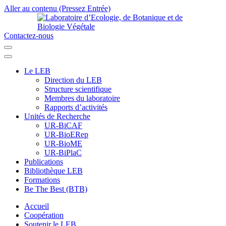
Aller au contenu (Pressez Entrée)
Contactez-nous
Laboratoire d’Ecologie, de Botanique et de Biologie Végétale
Université de Parakou
Le LEB
Direction du LEB
Structure scientifique
Membres du laboratoire
Rapports d’activités
Unités de Recherche
UR-BiCAF
UR-BioERep
UR-BioME
UR-BiPlaC
Publications
Bibliothèque LEB
Formations
Be The Best (BTB)
Accueil
Coopération
Soutenir le LEB