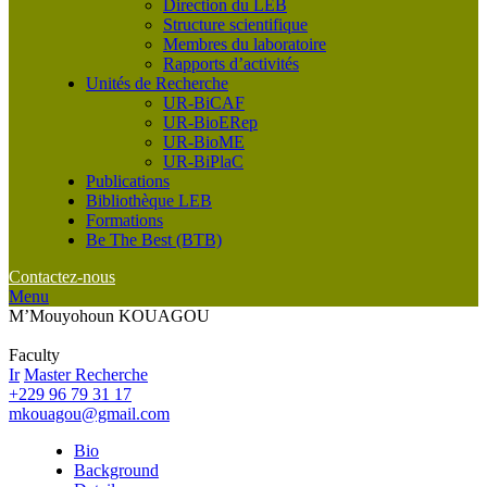
Direction du LEB
Structure scientifique
Membres du laboratoire
Rapports d’activités
Unités de Recherche
UR-BiCAF
UR-BioERep
UR-BioME
UR-BiPlaC
Publications
Bibliothèque LEB
Formations
Be The Best (BTB)
Contactez-nous
Menu
M’Mouyohoun KOUAGOU
Faculty
Ir
Master Recherche
+229 96 79 31 17
mkouagou@gmail.com
Bio
Background