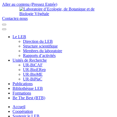
Aller au contenu (Pressez Entrée)
Contactez-nous
Laboratoire d’Ecologie, de Botanique et de Biologie Végétale
Université de Parakou
Le LEB
Direction du LEB
Structure scientifique
Membres du laboratoire
Rapports d’activités
Unités de Recherche
UR-BiCAF
UR-BioERep
UR-BioME
UR-BiPlaC
Publications
Bibliothèque LEB
Formations
Be The Best (BTB)
Accueil
Coopération
Soutenir le LEB