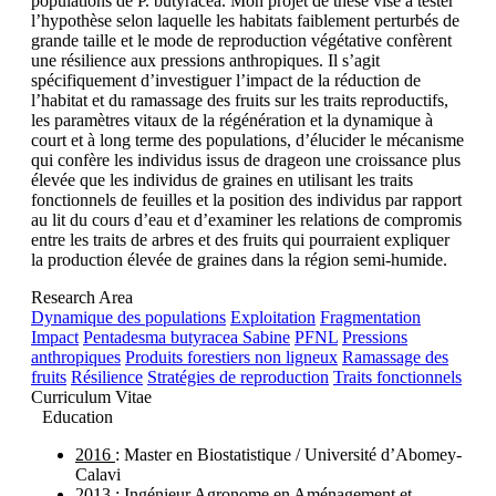
populations de P. butyracea. Mon projet de thèse vise à tester
l’hypothèse selon laquelle les habitats faiblement perturbés de
grande taille et le mode de reproduction végétative confèrent
une résilience aux pressions anthropiques. Il s’agit
spécifiquement d’investiguer l’impact de la réduction de
l’habitat et du ramassage des fruits sur les traits reproductifs,
les paramètres vitaux de la régénération et la dynamique à
court et à long terme des populations, d’élucider le mécanisme
qui confère les individus issus de drageon une croissance plus
élevée que les individus de graines en utilisant les traits
fonctionnels de feuilles et la position des individus par rapport
au lit du cours d’eau et d’examiner les relations de compromis
entre les traits de arbres et des fruits qui pourraient expliquer
la production élevée de graines dans la région semi-humide.
Research Area
Dynamique des populations
Exploitation
Fragmentation
Impact
Pentadesma butyracea Sabine
PFNL
Pressions
anthropiques
Produits forestiers non ligneux
Ramassage des
fruits
Résilience
Stratégies de reproduction
Traits fonctionnels
Curriculum Vitae
Education
2016
: Master en Biostatistique / Université d’Abomey-
Calavi
2013
: Ingénieur Agronome en Aménagement et