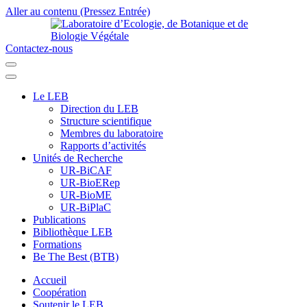
Aller au contenu (Pressez Entrée)
Contactez-nous
Laboratoire d’Ecologie, de Botanique et de Biologie Végétale
Université de Parakou
Le LEB
Direction du LEB
Structure scientifique
Membres du laboratoire
Rapports d’activités
Unités de Recherche
UR-BiCAF
UR-BioERep
UR-BioME
UR-BiPlaC
Publications
Bibliothèque LEB
Formations
Be The Best (BTB)
Accueil
Coopération
Soutenir le LEB