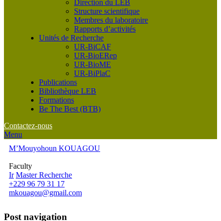
Direction du LEB
Structure scientifique
Membres du laboratoire
Rapports d’activités
Unités de Recherche
UR-BiCAF
UR-BioERep
UR-BioME
UR-BiPlaC
Publications
Bibliothèque LEB
Formations
Be The Best (BTB)
Contactez-nous
Menu
M’Mouyohoun KOUAGOU
Faculty
Ir
Master Recherche
+229 96 79 31 17
mkouagou@gmail.com
Post navigation