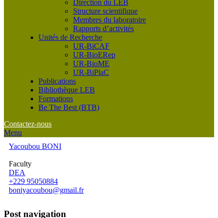
Direction du LEB
Structure scientifique
Membres du laboratoire
Rapports d’activités
Unités de Recherche
UR-BiCAF
UR-BioERep
UR-BioME
UR-BiPlaC
Publications
Bibliothèque LEB
Formations
Be The Best (BTB)
Contactez-nous
Menu
Yacoubou BONI
Faculty
DEA
+229 95050884
boniyacoubou@gmail.fr
Post navigation