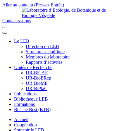
Aller au contenu (Pressez Entrée)
Contactez-nous
Laboratoire d’Ecologie, de Botanique et de Biologie Végétale
Université de Parakou
Le LEB
Direction du LEB
Structure scientifique
Membres du laboratoire
Rapports d’activités
Unités de Recherche
UR-BiCAF
UR-BioERep
UR-BioME
UR-BiPlaC
Publications
Bibliothèque LEB
Formations
Be The Best (BTB)
Accueil
Coopération
Soutenir le LEB