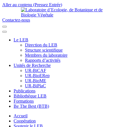
Aller au contenu (Pressez Entrée)
Contactez-nous
Laboratoire d’Ecologie, de Botanique et de Biologie Végétale
Université de Parakou
Le LEB
Direction du LEB
Structure scientifique
Membres du laboratoire
Rapports d’activités
Unités de Recherche
UR-BiCAF
UR-BioERep
UR-BioME
UR-BiPlaC
Publications
Bibliothèque LEB
Formations
Be The Best (BTB)
Accueil
Coopération
Soutenir le LEB