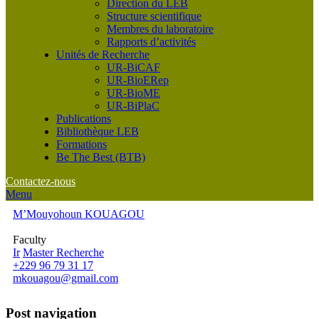
Direction du LEB
Structure scientifique
Membres du laboratoire
Rapports d’activités
Unités de Recherche
UR-BiCAF
UR-BioERep
UR-BioME
UR-BiPlaC
Publications
Bibliothèque LEB
Formations
Be The Best (BTB)
Contactez-nous
Menu
M’Mouyohoun KOUAGOU
Faculty
Ir
Master Recherche
+229 96 79 31 17
mkouagou@gmail.com
Post navigation