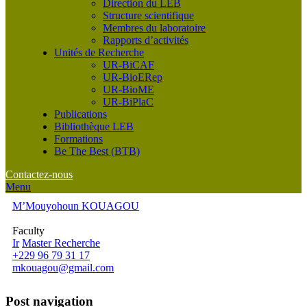
Direction du LEB
Structure scientifique
Membres du laboratoire
Rapports d’activités
Unités de Recherche
UR-BiCAF
UR-BioERep
UR-BioME
UR-BiPlaC
Publications
Bibliothèque LEB
Formations
Be The Best (BTB)
Contactez-nous
Menu
M’Mouyohoun KOUAGOU
Faculty
Ir
Master Recherche
+229 96 79 31 17
mkouagou@gmail.com
Post navigation