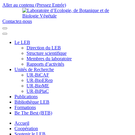
Aller au contenu (Pressez Entrée)
Contactez-nous
Laboratoire d’Ecologie, de Botanique et de Biologie Végétale
Université de Parakou
Le LEB
Direction du LEB
Structure scientifique
Membres du laboratoire
Rapports d’activités
Unités de Recherche
UR-BiCAF
UR-BioERep
UR-BioME
UR-BiPlaC
Publications
Bibliothèque LEB
Formations
Be The Best (BTB)
Accueil
Coopération
Soutenir le LEB