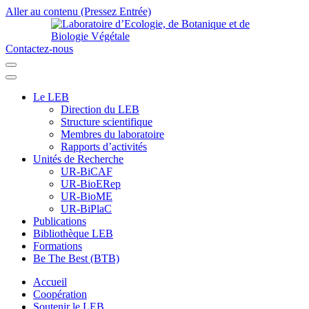
Aller au contenu (Pressez Entrée)
Contactez-nous
Laboratoire d’Ecologie, de Botanique et de Biologie Végétale
Université de Parakou
Le LEB
Direction du LEB
Structure scientifique
Membres du laboratoire
Rapports d’activités
Unités de Recherche
UR-BiCAF
UR-BioERep
UR-BioME
UR-BiPlaC
Publications
Bibliothèque LEB
Formations
Be The Best (BTB)
Accueil
Coopération
Soutenir le LEB