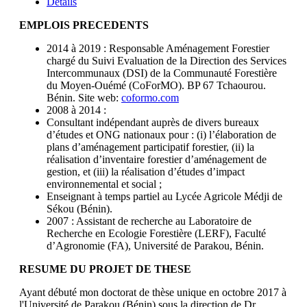
Details
EMPLOIS PRECEDENTS
2014 à 2019 : Responsable Aménagement Forestier
chargé du Suivi Evaluation de la Direction des Services
Intercommunaux (DSI) de la Communauté Forestière
du Moyen-Ouémé (CoForMO). BP 67 Tchaourou.
Bénin. Site web:
coformo.com
2008 à 2014 :
Consultant indépendant auprès de divers bureaux
d’études et ONG nationaux pour : (i) l’élaboration de
plans d’aménagement participatif forestier, (ii) la
réalisation d’inventaire forestier d’aménagement de
gestion, et (iii) la réalisation d’études d’impact
environnemental et social ;
Enseignant à temps partiel au Lycée Agricole Médji de
Sékou (Bénin).
2007 : Assistant de recherche au Laboratoire de
Recherche en Ecologie Forestière (LERF), Faculté
d’Agronomie (FA), Université de Parakou, Bénin.
RESUME DU PROJET DE THESE
Ayant débuté mon doctorat de thèse unique en octobre 2017 à
l'Université de Parakou (Bénin) sous la direction de Dr.