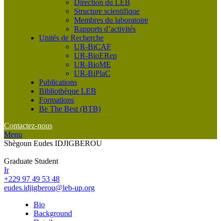
Direction du LEB
Structure scientifique
Membres du laboratoire
Rapports d’activités
Unités de Recherche
UR-BiCAF
UR-BioERep
UR-BioME
UR-BiPlaC
Publications
Bibliothèque LEB
Formations
Be The Best (BTB)
Contactez-nous
Menu
Shègoun Eudes IDJIGBEROU
Graduate Student
Ir
+229 97 49 53 48
eudes.idjigberou@leb-up.org
Bio
Background