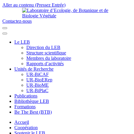
Aller au contenu (Pressez Entrée)
Contactez-nous
Laboratoire d’Ecologie, de Botanique et de Biologie Végétale
Université de Parakou
Le LEB
Direction du LEB
Structure scientifique
Membres du laboratoire
Rapports d’activités
Unités de Recherche
UR-BiCAF
UR-BioERep
UR-BioME
UR-BiPlaC
Publications
Bibliothèque LEB
Formations
Be The Best (BTB)
Accueil
Coopération
Soutenir le LEB