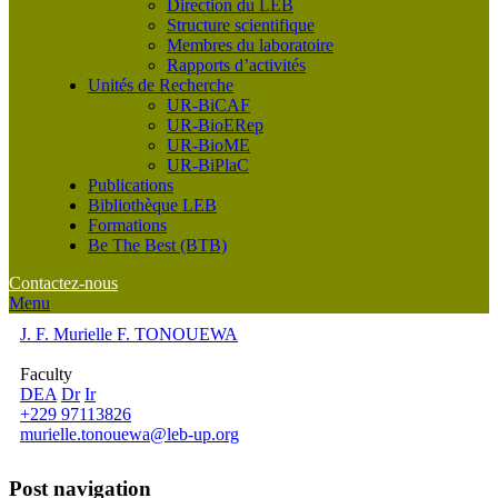
Direction du LEB
Structure scientifique
Membres du laboratoire
Rapports d’activités
Unités de Recherche
UR-BiCAF
UR-BioERep
UR-BioME
UR-BiPlaC
Publications
Bibliothèque LEB
Formations
Be The Best (BTB)
Contactez-nous
Menu
J. F. Murielle F. TONOUEWA
Faculty
DEA
Dr
Ir
+229 97113826
murielle.tonouewa@leb-up.org
Post navigation