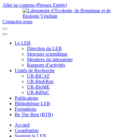
Aller au contenu (Pressez Entrée)
Contactez-nous
Laboratoire d’Ecologie, de Botanique et de Biologie Végétale
Université de Parakou
Le LEB
Direction du LEB
Structure scientifique
Membres du laboratoire
Rapports d’activités
Unités de Recherche
UR-BiCAF
UR-BioERep
UR-BioME
UR-BiPlaC
Publications
Bibliothèque LEB
Formations
Be The Best (BTB)
Accueil
Coopération
Soutenir le LEB