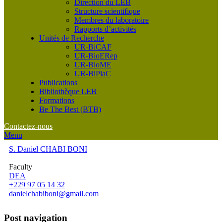
Direction du LEB
Structure scientifique
Membres du laboratoire
Rapports d’activités
Unités de Recherche
UR-BiCAF
UR-BioERep
UR-BioME
UR-BiPlaC
Publications
Bibliothèque LEB
Formations
Be The Best (BTB)
Contactez-nous
Menu
S. Daniel CHABI BONI
Faculty
DEA
+229 97 05 14 32
danielchabiboni@gmail.com
Post navigation