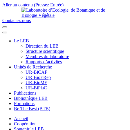
Aller au contenu (Pressez Entrée)
Contactez-nous
Laboratoire d’Ecologie, de Botanique et de Biologie Végétale
Université de Parakou
Le LEB
Direction du LEB
Structure scientifique
Membres du laboratoire
Rapports d’activités
Unités de Recherche
UR-BiCAF
UR-BioERep
UR-BioME
UR-BiPlaC
Publications
Bibliothèque LEB
Formations
Be The Best (BTB)
Accueil
Coopération
Soutenir le LEB