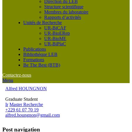
Direction du LEB
Structure scientifique
Membres du laboratoire
Rapports d’activités
Unités de Recherche
UR-BiCAF
UR-BioERep
UR-BioME
UR-BiPlaC
Publications
Bibliothèque LEB
Formations
Be The Best (BTB)
Contactez-nous
Menu
Alfred HOUNGNON
Graduate Student
Ir
Master Recherche
+229 61 07 70 19
alfred.houngnon@gmail.com
Post navigation