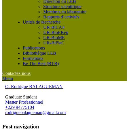
Direction du LEB
Structure scientifique
Membres du laboratoire
Rapports d’activités
Unités de Recherche
UR-BiCAF
UR-BioERep
UR-BioME
UR-BiPlaC
Publications
Bibliothèque LEB
Formations
Be The Best (BTB)
Contactez-nous
Menu
O. Rodrigue BALAGUEMAN
Graduate Student
Master Professionnel
+229 94775104
rodriguebalagueman@gmail.com
Post navigation