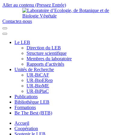
Aller au contenu (Pressez Entrée)
Contactez-nous
Laboratoire d’Ecologie, de Botanique et de Biologie Végétale
Université de Parakou
Le LEB
Direction du LEB
Structure scientifique
Membres du laboratoire
Rapports d’activités
Unités de Recherche
UR-BiCAF
UR-BioERep
UR-BioME
UR-BiPlaC
Publications
Bibliothèque LEB
Formations
Be The Best (BTB)
Accueil
Coopération
Soutenir le LEB