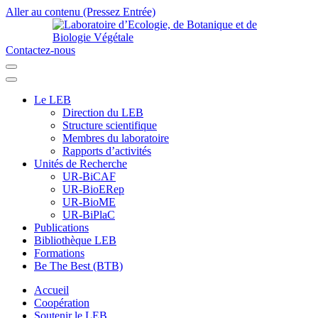
Aller au contenu (Pressez Entrée)
Contactez-nous
Laboratoire d’Ecologie, de Botanique et de Biologie Végétale
Université de Parakou
Le LEB
Direction du LEB
Structure scientifique
Membres du laboratoire
Rapports d’activités
Unités de Recherche
UR-BiCAF
UR-BioERep
UR-BioME
UR-BiPlaC
Publications
Bibliothèque LEB
Formations
Be The Best (BTB)
Accueil
Coopération
Soutenir le LEB