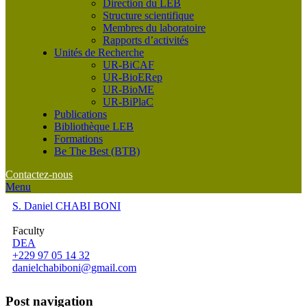
Direction du LEB
Structure scientifique
Membres du laboratoire
Rapports d’activités
Unités de Recherche
UR-BiCAF
UR-BioERep
UR-BioME
UR-BiPlaC
Publications
Bibliothèque LEB
Formations
Be The Best (BTB)
Contactez-nous
Menu
S. Daniel CHABI BONI
Faculty
DEA
+229 97 05 14 32
danielchabiboni@gmail.com
Post navigation