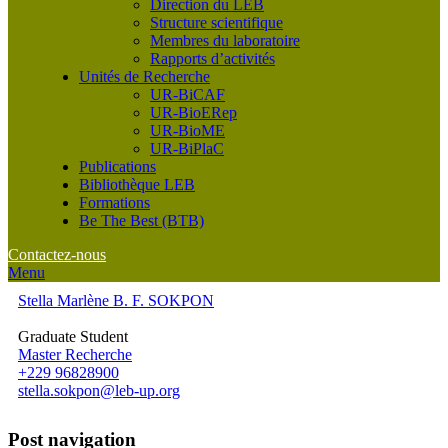
Direction du LEB
Structure scientifique
Membres du laboratoire
Rapports d’activités
Unités de Recherche
UR-BiCAF
UR-BioERep
UR-BioME
UR-BiPlaC
Publications
Bibliothèque LEB
Formations
Be The Best (BTB)
Contactez-nous
Menu
Stella Marlène B. F. SOKPON
Graduate Student
Master Recherche
+229 96828900
stella.sokpon@leb-up.org
Post navigation