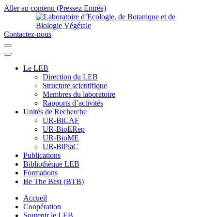
Aller au contenu (Pressez Entrée)
Contactez-nous
Laboratoire d’Ecologie, de Botanique et de Biologie Végétale
Université de Parakou
Le LEB
Direction du LEB
Structure scientifique
Membres du laboratoire
Rapports d’activités
Unités de Recherche
UR-BiCAF
UR-BioERep
UR-BioME
UR-BiPlaC
Publications
Bibliothèque LEB
Formations
Be The Best (BTB)
Accueil
Coopération
Soutenir le LEB