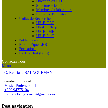
Direction du LEB
Structure scientifique
Membres du laboratoire
Rapports d’activités
Unités de Recherche
UR-BiCAF
UR-BioERep
UR-BioME
UR-BiPlaC
Publications
Bibliothèque LEB
Formations
Be The Best (BTB)
Contactez-nous
Menu
O. Rodrigue BALAGUEMAN
Graduate Student
Master Professionnel
+229 94775104
rodriguebalagueman@gmail.com
Post navigation