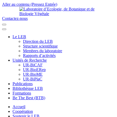
Aller au contenu (Pressez Entrée)
Contactez-nous
Laboratoire d’Ecologie, de Botanique et de Biologie Végétale
Université de Parakou
Le LEB
Direction du LEB
Structure scientifique
Membres du laboratoire
Rapports d’activités
Unités de Recherche
UR-BiCAF
UR-BioERep
UR-BioME
UR-BiPlaC
Publications
Bibliothèque LEB
Formations
Be The Best (BTB)
Accueil
Coopération
Soutenir le LEB