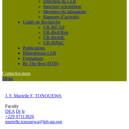
Direction du LEB
Structure scientifique
Membres du laboratoire
Rapports d’activités
Unités de Recherche
UR-BiCAF
UR-BioERep
UR-BioME
UR-BiPlaC
Publications
Bibliothèque LEB
Formations
Be The Best (BTB)
Contactez-nous
Menu
J. F. Murielle F. TONOUEWA
Faculty
DEA
Dr
Ir
+229 97113826
murielle.tonouewa@leb-up.org