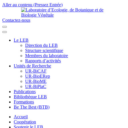
Aller au contenu (Pressez Entrée)
Contactez-nous
Laboratoire d’Ecologie, de Botanique et de Biologie Végétale
Université de Parakou
Le LEB
Direction du LEB
Structure scientifique
Membres du laboratoire
Rapports d’activités
Unités de Recherche
UR-BiCAF
UR-BioERep
UR-BioME
UR-BiPlaC
Publications
Bibliothèque LEB
Formations
Be The Best (BTB)
Accueil
Coopération
Soutenir le LEB