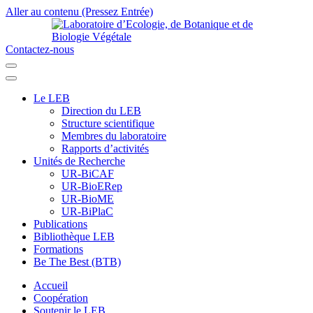
Aller au contenu (Pressez Entrée)
Contactez-nous
Laboratoire d’Ecologie, de Botanique et de Biologie Végétale
Université de Parakou
Le LEB
Direction du LEB
Structure scientifique
Membres du laboratoire
Rapports d’activités
Unités de Recherche
UR-BiCAF
UR-BioERep
UR-BioME
UR-BiPlaC
Publications
Bibliothèque LEB
Formations
Be The Best (BTB)
Accueil
Coopération
Soutenir le LEB