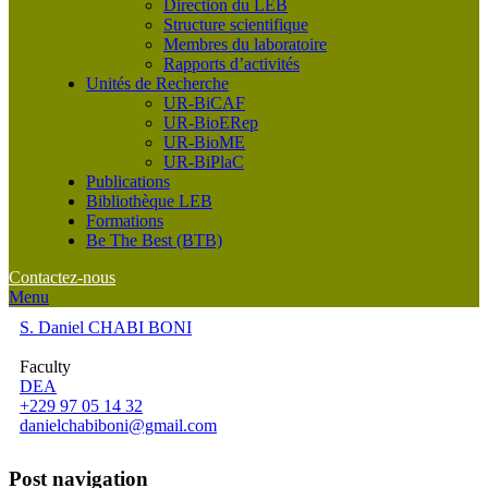
Direction du LEB
Structure scientifique
Membres du laboratoire
Rapports d’activités
Unités de Recherche
UR-BiCAF
UR-BioERep
UR-BioME
UR-BiPlaC
Publications
Bibliothèque LEB
Formations
Be The Best (BTB)
Contactez-nous
Menu
S. Daniel CHABI BONI
Faculty
DEA
+229 97 05 14 32
danielchabiboni@gmail.com
Post navigation